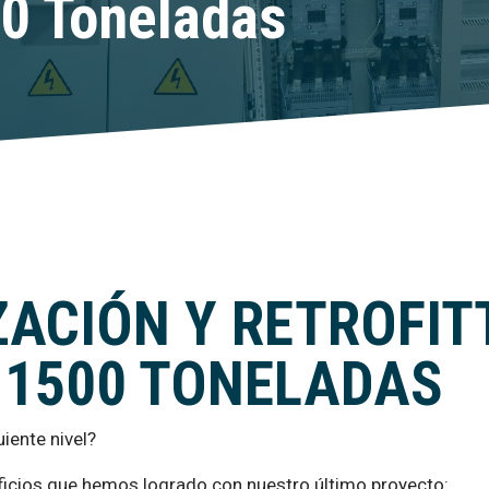
0 Toneladas
ACIÓN Y RETROFIT
 1500 TONELADAS
uiente nivel?
ficios que hemos logrado con nuestro último proyecto: