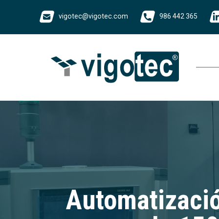
vigotec@vigotec.com
986 442 365
Automatización